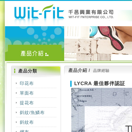
產品介紹 /
產品分類
品牌經驗
印花布
LYCRA 最佳夥伴認証
單面布
COTTON
提花布
COOLMAX
NYLON
斜紋/魚鱗布
COOLMAX
COTTON
POLYESTER
斜紋布
COOLMAX
MERYL
CT
TACTEL
網布
COTTON