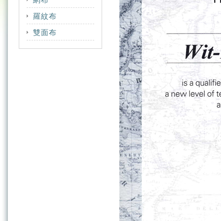
COTTON
NYLON
CVC
羅紋布
COOLMAX
POLYESTER
CVC
POLYESTER
MERYL
雙面布
COOLMAX
COOLPLUS
NYLON
RAYON
MODAL RAYON
COOLDRY
COTTON
NYLON
SUPPLEX
SUPPLEX
NYLON
COOLMAX
MERYL
POLYESTER
TACTEL
POLYESTER
COOLPLUS
NYLON
SORONA
RAYON
COTTON
POLYESTER
SUPPLEX
SORONA
FLYCOOL
SUPPLEX
TACTEL
SUPPLEX
POLYESTER
TACTEL
SORONA
TENCEL
TACTEL
THERMOLITE