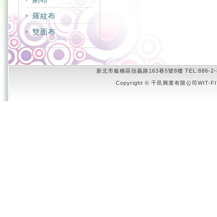
COTTON
NYLON
CVC
羅紋布
COOLMAX
POLYESTER
CVC
POLYESTER
MERYL
雙面布
COOLMAX
COOLPLUS
NYLON
RAYON
MODAL RAYON
COOLDRY
COTTON
NYLON
SUPPLEX
SUPPLEX
NYLON
COOLMAX
MERYL
POLYESTER
TACTEL
POLYESTER
新北市板橋區信義路163巷5號8樓 TEL:886-2-8951-4
COOLPLUS
NYLON
SORONA
Copyright © 千邑興業有限公司WIT-FIT 
RAYON
COTTON
POLYESTER
SUPPLEX
SORONA
FLYCOOL
SUPPLEX
TACTEL
SUPPLEX
POLYESTER
TACTEL
SORONA
TENCEL
TACTEL
THERMOLITE