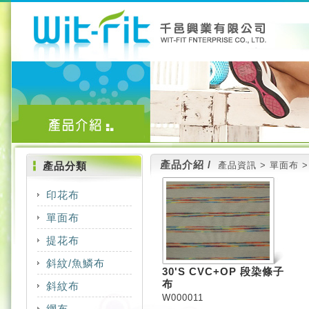
產品介紹 /
產品分類
產品資訊 > 單面布 >
印花布
單面布
COTTON
提花布
COOLMAX
NYLON
斜紋/魚鱗布
COOLMAX
COTTON
POLYESTER
30'S CVC+OP 段染條子
布
斜紋布
COOLMAX
MERYL
CT
TACTEL
W000011
網布
COTTON