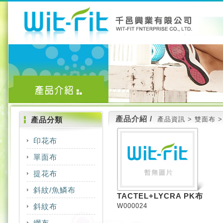
產品介紹 /
產品分類
產品資訊 > 雙面布 > 
印花布
單面布
COTTON
提花布
COOLMAX
NYLON
斜紋/魚鱗布
COOLMAX
COTTON
POLYESTER
TACTEL+LYCRA PK布
斜紋布
COOLMAX
W000024
MERYL
CT
TACTEL
網布
COTTON