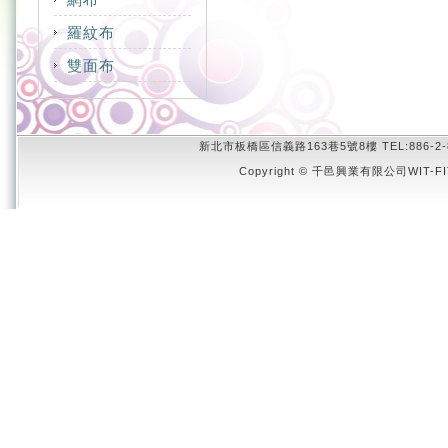
COTTON
NYLON
CVC
羅紋布
COOLMAX
POLYESTER
CVC
POLYESTER
MERYL
雙面布
COOLMAX
COOLPLUS
NYLON
RAYON
MODAL RAYON
COOLDRY
COTTON
NYLON
SUPPLEX
SUPPLEX
NYLON
COOLMAX
MERYL
POLYESTER
TACTEL
POLYESTER
新北市板橋區信義路163巷5號8樓 TEL:886-2-8951-4
COOLPLUS
NYLON
SORONA
Copyright © 千邑興業有限公司WIT-FIT 
RAYON
COTTON
POLYESTER
SUPPLEX
SORONA
FLYCOOL
SUPPLEX
TACTEL
SUPPLEX
POLYESTER
TACTEL
SORONA
TENCEL
TACTEL
THERMOLITE